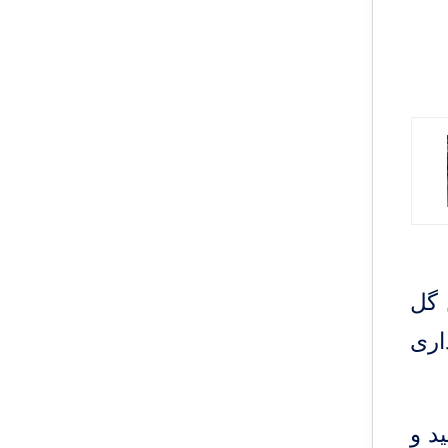
ین گل
اری
د و