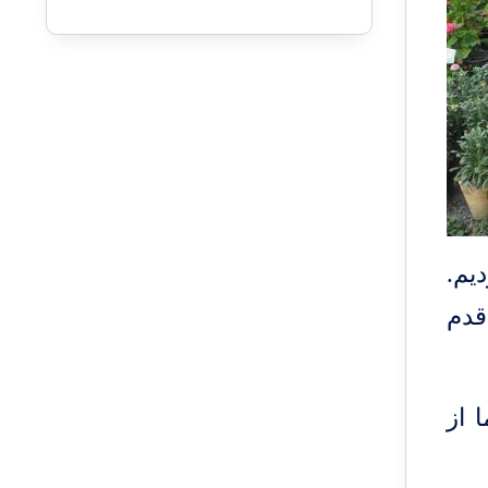
یم.
قدم
 از