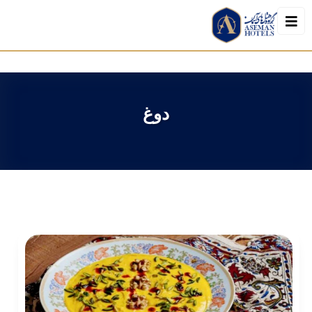
رزرو
دوغ